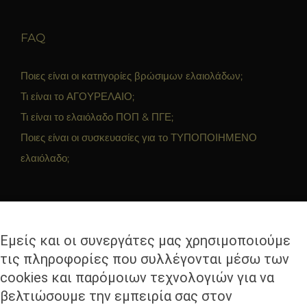
FAQ
Ποιες είναι οι κατηγορίες βρώσιμων ελαιολάδων;
Τι είναι το ΑΓΟΥΡΕΛΑΙΟ;
Τι είναι το ελαιόλαδο ΠΟΠ & ΠΓΕ;
Ποιες είναι οι συσκευασίες για το ΤΥΠΟΠΟΙΗΜΕΝΟ
ελαιόλαδο;
ΕΠΙΚΟΙΝΩΝΊΑ
Εμείς και οι συνεργάτες μας χρησιμοποιούμε
OLICOBROKERS Ι.Κ.Ε.
τις πληροφορίες που συλλέγονται μέσω των
Θησέως 330, Καλλιθέα
cookies και παρόμοιων τεχνολογιών για να
17675 Αθήνα
βελτιώσουμε την εμπειρία σας στον