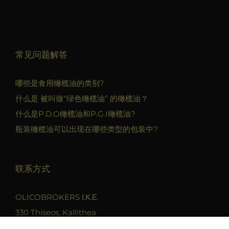
常见问题解答
哪些是食用橄榄油的类别?
什么是 被叫做“绿色橄榄油” 的橄榄油？
什么是P.D.O橄榄油和P.G.I橄榄油?
瓶装橄榄油可以出现在哪些类型的包装中?
联系方式
OLICOBROKERS Ι.Κ.Ε.
330 Thiseos, Kallithea
17675 Athens