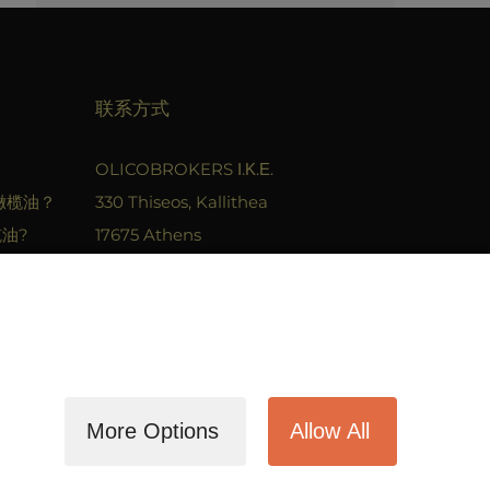
联系方式
OLICOBROKERS Ι.Κ.Ε.
橄榄油？
330 Thiseos, Kallithea
榄油?
17675 Athens
型的包装
T. 210 9419279
F. 2109400680
Email. info@olicobrokers.com
More Options
Allow All