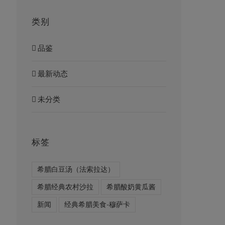
类别
品鉴
最新动态
未分类
标签
希腊白豆汤（法索拉达）
希腊经典农村沙拉
希腊酸奶黄瓜酱
新闻
经典希腊美食-穆萨卡