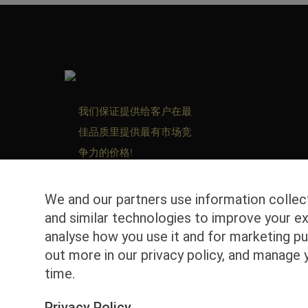
我们保证提供给客户在最
佳品质里提供最有市场竞
争力的价格!
We and our partners use information colle
and similar technologies to improve your ex
analyse how you use it and for marketing pu
out more in our privacy policy, and manage 
time.
Privacy Policy